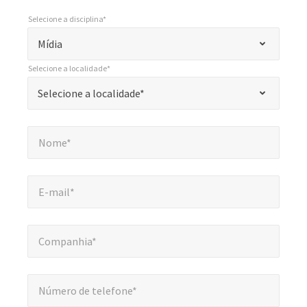
Selecione a disciplina*
*
Selecione a disciplina*
"
Mídia
*
Selecione a localidade*
"
*
Selecione a localidade*
Selecione a localidade*
indica
campos
Nome*
*
obrigatórios
Nome*
E-mail*
*
E-mail*
Companhia*
*
Companhia*
Número de telefone*
*
Número de telefone*