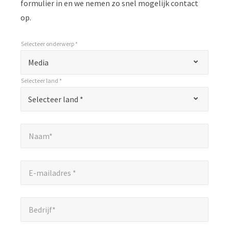
formulier in en we nemen zo snel mogelijk contact
op.
Selecteer onderwerp *
*
Selecteer onderwerp *
"
Media
*
Selecteer land *
"
*
Selecteer land *
Selecteer land *
geeft
verplichte
Naam*
*
velden
Naam*
aan.
E-mailadres *
*
E-mailadres *
Bedrijf*
*
Bedrijf*