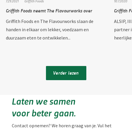
7.29.2021
Griffith Foods
10.7.2020
Griffith Foods neemt The Flavourworks over
Griffith 
Griffith Foods en The Flavourworks slaan de
ALSIP, Il
handen in elkaar om lekker, voedzaam en
partner 
duurzaam eten te ontwikkelen...
heerlijk
Verder lezen
Laten we samen
voor beter gaan.
Contact opnemen? We horen graag van je. Vul het