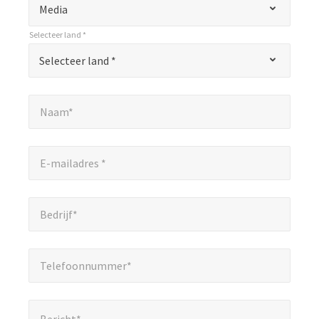
"
Media
*
Selecteer land *
"
*
Selecteer land *
Selecteer land *
geeft
verplichte
Naam*
*
velden
Naam*
aan.
E-mailadres *
*
E-mailadres *
Bedrijf*
*
Bedrijf*
Telefoonnummer*
*
Telefoonnummer*
Bericht*
*
Bericht*