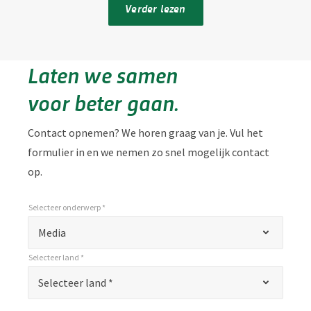
Verder lezen
Laten we samen
voor beter gaan.
Contact opnemen? We horen graag van je. Vul het
formulier in en we nemen zo snel mogelijk contact
op.
Selecteer onderwerp *
*
Selecteer onderwerp *
"
Media
*
Selecteer land *
"
*
Selecteer land *
Selecteer land *
geeft
verplichte