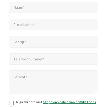
Naam*
*
velden
Naam*
aan.
E-mailadres *
*
E-mailadres *
Bedrijf*
*
Bedrijf*
Telefoonnummer*
*
Telefoonnummer*
Bericht*
*
Bericht*
Toestemming
*
Ik ga akkoord met
het privacybeleid van Griffith Foods