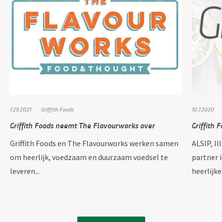
7.29.2021
Griffith Foods
10.7.2020
Griffith Foods neemt The Flavourworks over
Griffith 
Griffith Foods en The Flavourworks werken samen
ALSIP, Il
om heerlijk, voedzaam en duurzaam voedsel te
partner 
leveren...
heerlijk