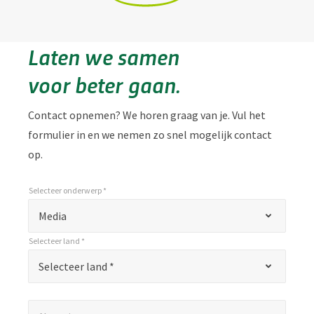
Laten we samen
voor beter gaan.
Contact opnemen? We horen graag van je. Vul het
formulier in en we nemen zo snel mogelijk contact
op.
Selecteer onderwerp *
*
Selecteer onderwerp *
"
Media
*
Selecteer land *
"
*
Selecteer land *
Selecteer land *
geeft
verplichte
Naam*
*
velden