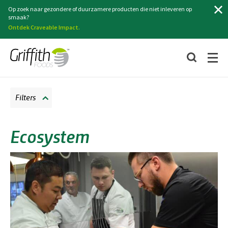
Zoeken
Op zoek naar gezondere of duurzamere producten die niet inleveren op
smaak?
Ontdek Craveable Impact.
Filters
Ecosystem