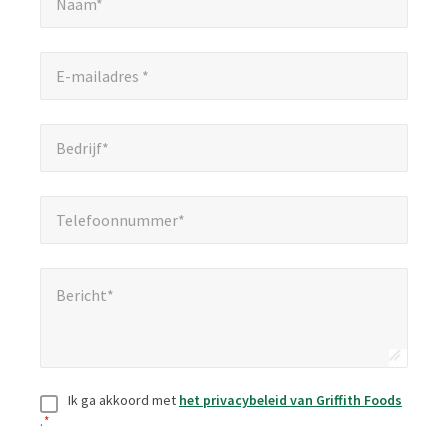
Naam*
aan.
E-mailadres *
*
E-mailadres *
Bedrijf*
*
Bedrijf*
Telefoonnummer*
*
Telefoonnummer*
Bericht*
*
Bericht*
Toestemming
*
Ik ga akkoord met
het privacybeleid van Griffith Foods
.
*