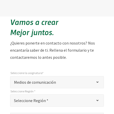
Vamos a crear
Mejor juntos.
¿Quieres ponerte en contacto con nosotros? Nos
encantaría saber de ti. Rellena el formulario y te
contactaremos lo antes posible.
Seleccione la asignatura*
*
Seleccione la asignatura*
"
Medios de comunicación
*
Seleccione Región *
"
*
Seleccione Región *
Seleccione Región *
indica
campos
Nombre*
*