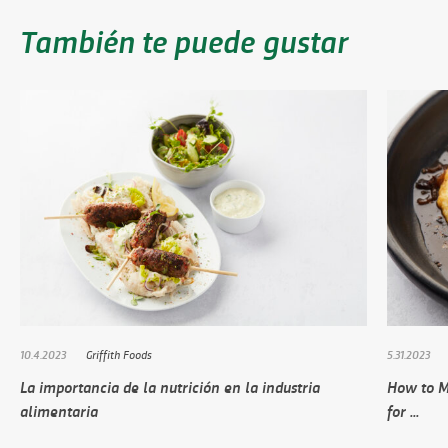
También te puede gustar
10.4.2023
Griffith Foods
5.31.2023
La importancia de la nutrición en la industria
How to M
alimentaria
for ...