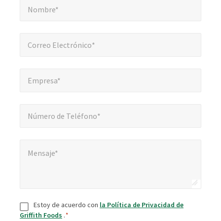
obligatorios
Nombre*
Correo Electrónico*
*
Correo Electrónico*
Empresa*
*
Empresa*
Número de Teléfono*
*
Número de Teléfono*
Mensaje*
*
Mensaje*
Consentir
*
Estoy de acuerdo con
la Política de Privacidad de
Griffith Foods
.
*