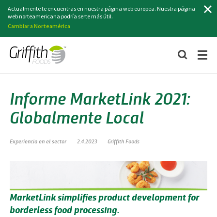
Buscar
Actualmente te encuentras en nuestra página web europea. Nuestra página
web norteamericana podría serte más útil.
Cambiar a Norteamérica
Informe MarketLink 2021:
Globalmente Local
Experiencia en el sector
2.4.2023
Griffith Foods
MarketLink simplifies product development for
borderless food processing.