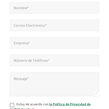
Nombre*
*
obligatorios
Nombre*
Correo Electrónico*
*
Correo Electrónico*
Empresa*
*
Empresa*
Número de Teléfono*
*
Número de Teléfono*
Mensaje*
*
Mensaje*
Consentir
*
Estoy de acuerdo con
la Política de Privacidad de