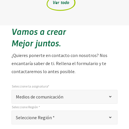
Ver todo
Vamos a crear
Mejor juntos.
¿Quieres ponerte en contacto con nosotros? Nos
encantaría saber de ti. Rellena el formulario y te
contactaremos lo antes posible.
Seleccione la asignatura*
*
Seleccione la asignatura*
"
Medios de comunicación
*
Seleccione Región *
"
*
Seleccione Región *
Seleccione Región *
indica
campos