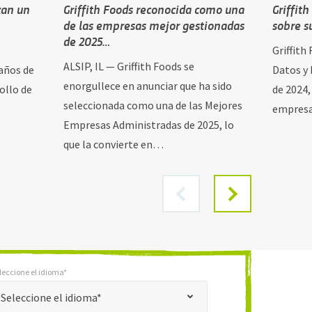
zan un
Griffith Foods reconocida como una
Griffit
de las empresas mejor gestionadas
sobre s
de 2025…
Griffith
ALSIP, IL — Griffith Foods se
años de
Datos y 
enorgullece en anunciar que ha sido
ollo de
de 2024,
seleccionada como una de las Mejores
empres
Empresas Administradas de 2025, lo
que la convierte en…
leccione el idioma*
*
one el idioma*
Seleccione el idioma*