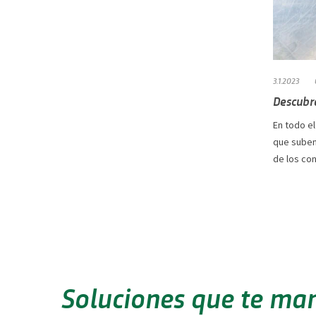
3.1.2023
Descubra
En todo e
que suben 
de los co
Soluciones que te ma