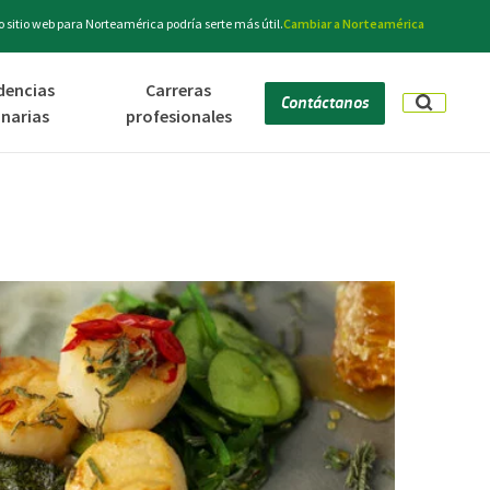
 sitio web para Norteamérica podría serte más útil.
Cambiar a Norteamérica
dencias
Carreras
Contáctanos
inarias
profesionales