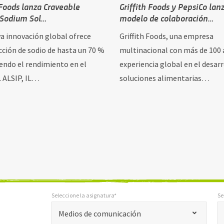
 Foods lanza Craveable
Griffith Foods y PepsiCo lan
 Sodium Sol…
modelo de colaboración…
a innovación global ofrece
Griffith Foods, una empresa
cción de sodio de hasta un 70 %
multinacional con más de 100 
ndo el rendimiento en el
experiencia global en el desarr
 ALSIP, IL…
soluciones alimentarias…
Seleccione la asignatura*
Se
*
Seleccione la asignatura*
Selecci
"
Medios de comunicación
*