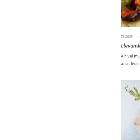
7.3.2023
Llevando
A nivel mu
atractivas