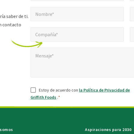
Nombre*
Cor
"
*
Nombre*
indica
a saber de ti.
campos
n contacto
Compañía*
Núm
*
obligatorios
Compañía*
Mensaje*
Mensaje*
Consentir
*
Estoy de acuerdo con
la Política de Privacidad de
Griffith Foods
.
*
 somos
Aspiraciones para 2030