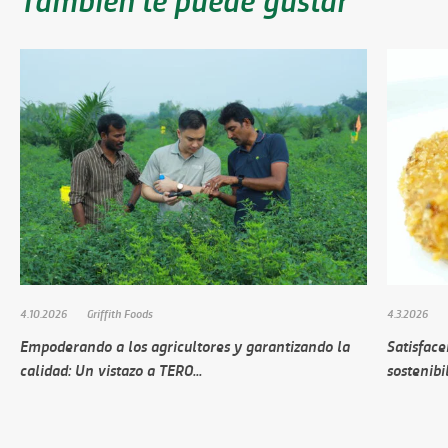
4.10.2026
Griffith Foods
4.3.2026
Empoderando a los agricultores y garantizando la
Satisface
calidad: Un vistazo a TERO...
sostenibi