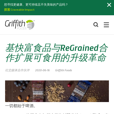
索
想寻找更健康、更可持续且不失美味的产品吗？
探索 Craveable Impact
基快富食品与ReGrained合
作扩展可食用的升级革命
社交媒体合作伙伴
2020-06-16
Griffith Foods
一切都始于啤酒。