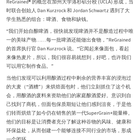
ReGrained® 的概念在加州大学洛杉矶分校 (UCLA) 形成，当
时联合创始人 Dan Kurzrock 和 Jordan Schwartz 遇到了大
学生熟悉的组合：啤酒、食物和缺钱。
“我们开始自酿啤酒，很快就发现啤酒并不是酿造过程中唯
一的美味产物……每一批啤酒还能做出食物，”ReGrained
的首席执行官 Dan Kurzrock 说。“它闻起来像面包，看起
来像热麦片，所以，我们很容易就想到，好吧，也许我们
可以用它制作食品。”
当他们发现可以利用酿酒过程中剩余的营养丰富的浸泡过
的大麦（“酒糟”）来烘焙面包时，他们立刻抓住了这个机
会，用酿酒的废料来资助他们的家庭酿酒爱好。意识到自
己找到了商机，但面包保质期短让他们感到沮丧，于是他
们转而烘焙​​了如今仍在销售的第一代SuperGrain+能量棒。
他们的目标是让消费者充分了解这种谷物的风味、健康和
环保益处，从而创建一个能够连接不同行业的市场，形成
一个闭环。