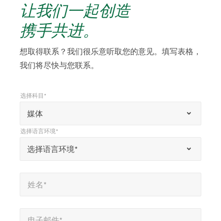
让我们一起创造
携手共进。
想取得联系？我们很乐意听取您的意见。填写表格，
我们将尽快与您联系。
选择科目*
*
选择科目*
“
媒体
*
选择语言环境*
”
*
选择语言环境*
选择语言环境*
表
示
姓名*
*
必
姓名*
填
字
电子邮件*
*
段
电子邮件*