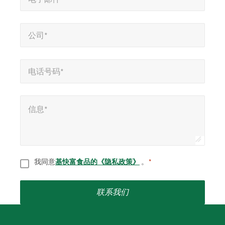
公司*
*
公司*
电话号码*
*
电话号码*
信息*
*
信息*
同意
*
我同意
基快富食品的《隐私政策》
。
*
联系我们