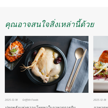
คุณอาจสนใจสิ่งเหล่านี้ด้วย
2025-12-18
Griffith Foods
2025-12-18
ปลุกพลังแห่งความโหยหาในอาหารการกิน
อาหารห