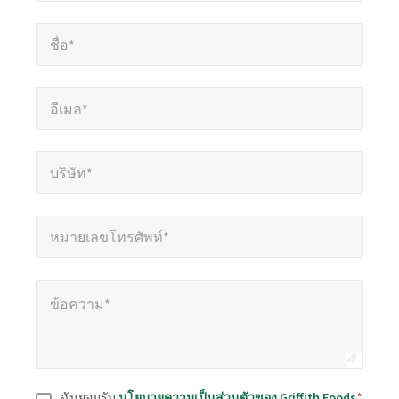
ช่อง
ชื่อ*
*
ที่
ชื่อ*
ต้อง
กรอก
อีเมล*
*
อีเมล*
บริษัท*
*
บริษัท*
หมายเลขโทรศัพท์*
*
หมายเลขโทรศัพท์*
ข้อความ*
*
ข้อความ*
ยินยอม
*
ฉันยอมรับ
นโยบายความเป็นส่วนตัวของ Griffith Foods
*