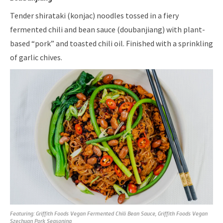
Tender shirataki (konjac) noodles tossed in a fiery
fermented chili and bean sauce (doubanjiang) with plant-
based “pork” and toasted chili oil. Finished with a sprinkling
of garlic chives.
Featuring: Griffith Foods Vegan Fermented Chili Bean Sauce, Griffith Foods Vegan
Szechuan Pork
Seasoning