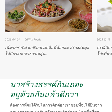
2026-04-01
Griffith Foods
2025-12-19
เพิ่มรสชาติด้วยปริมาณเกลือที่น้อยลง: สร้างสมดุล
กรณีศึก
ให้กับระบบสาธารณสุข...
โปรตีนทา
มาสร้างสรรค์กันเถอะ
อยู่ด้วยกันแล้วดีกว่า
ต้องการที่จะได้รับในการติดต่อ? เราชอบที่จะได้ยินจาก