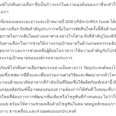
ัณฑ์โปรตีนทางเลือก ซึ่งเป็นก้าวแรกในความมุ่งมั่นของเราที่จะทำให้
องเรา
ึ่งของแผนระยะยาวและเป้าหมายปี 2030 บริษัท Griffith Foods ได้ม
ทางเลือก ปัจจัยสำคัญประการหนึ่งในการตัดสินใจครั้งนี้คือด้านกา
ักยภาพในการเติบโตอย่างมหาศาล อย่างไรก็ตาม สิ่งที่สำคัญไม่แพ้ก
างเลือกในการช่วยให้เราบรรลุเป้าหมายในด้านเกษตรกรรมยั่งย
โภชนาการ และการช่วยเหลือผู้ด้อยโอกาส เราให้ความสำคัญกับโปร
บรรลุเป้าหมายขององค์กรหลายประการ
มผลิตภัณฑ์โปรตีนทางเลือกชุดแรกอย่างเป็นทางการ วัตถุประสงค์ขอ
ี่ยมซึ่งเชฟมากฝีมือและเพื่อนร่วมงานฝ่ายวิจัยและพัฒนาจากทั่วโล
ประกอบด้วยแนวคิดอาหารที่กำลังเป็นที่นิยมซึ่งใช้ผลิตภัณฑ์เหล่านี้
กลุ่มผลิตภัณฑ์นี้อาจตอบสนองความต้องการได้ทันที ในขณะที่บ
หม่ที่ต้องการการพัฒนาเพิ่มเติมหรือโซลูชันที่กำหนดเอง ไม่ว่
h Foods พร้อมให้ความช่วยเหลือด้วยโซลูชันในหมวดหมู่หลักของเรา 
ดเกาะ สารเคลือบ และส่วนผสมอเนกประสงค์