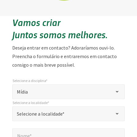
Vamos criar
Juntos somos melhores.
Deseja entrar em contacto? Adoraríamos ouvi-lo.
Preencha o formulário e entraremos em contacto
consigo o mais breve possível.
Selecione a disciplina*
*
Selecione a disciplina*
"
Mídia
*
Selecione a localidade*
"
*
Selecione a localidade*
Selecione a localidade*
indica
campos
Nome*
*
obrigatórios
Nome*