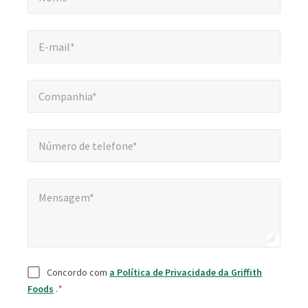
E-mail*
*
E-mail*
Companhia*
*
Companhia*
Número de telefone*
*
Número de telefone*
Mensagem*
Mensagem*
Consentimento
*
Concordo com
a Política de Privacidade da Griffith
Foods
.
*