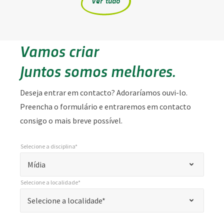
Ver tudo
Vamos criar
Juntos somos melhores.
Deseja entrar em contacto? Adoraríamos ouvi-lo.
Preencha o formulário e entraremos em contacto
consigo o mais breve possível.
Selecione a disciplina*
*
Selecione a disciplina*
"
Mídia
*
Selecione a localidade*
"
*
Selecione a localidade*
Selecione a localidade*
indica
campos