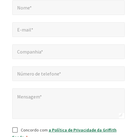
Nome*
*
obrigatórios
Nome*
E-mail*
*
E-mail*
Companhia*
*
Companhia*
Número de telefone*
*
Número de telefone*
Mensagem*
Mensagem*
Consentimento
*
Concordo com
a Política de Privacidade da Griffith