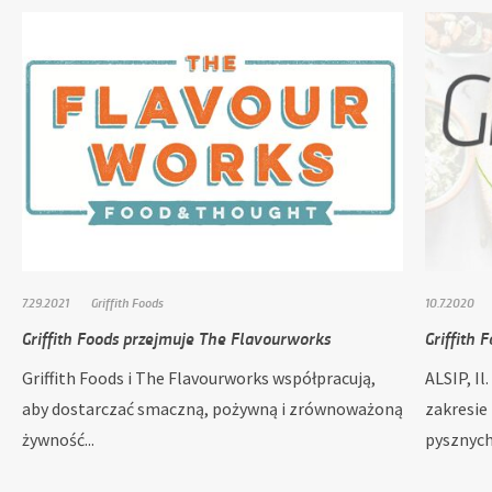
7.29.2021
Griffith Foods
10.7.2020
Griffith Foods przejmuje The Flavourworks
Griffith 
Griffith Foods i The Flavourworks współpracują,
ALSIP, Il
aby dostarczać smaczną, pożywną i zrównoważoną
zakresie
żywność...
pysznych