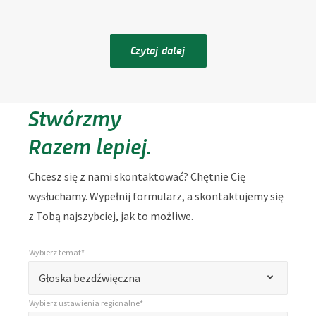
Czytaj dalej
Stwórzmy
Razem lepiej.
Chcesz się z nami skontaktować? Chętnie Cię
wysłuchamy. Wypełnij formularz, a skontaktujemy się
z Tobą najszybciej, jak to możliwe.
Wybierz temat*
*
Wybierz temat*
„
Głoska bezdźwięczna
*
Wybierz ustawienia regionalne*
”