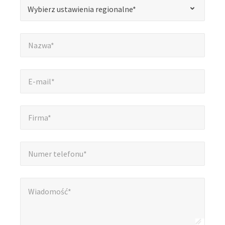
*
Wybierz ustawienia regionalne*
Wybierz ustawienia regionalne*
oznacza
pola
Nazwa*
*
wymagane
Nazwa*
E-mail*
*
E-mail*
Firma*
*
Firma*
Numer telefonu*
*
Numer telefonu*
Wiadomość*
*
Wiadomość*