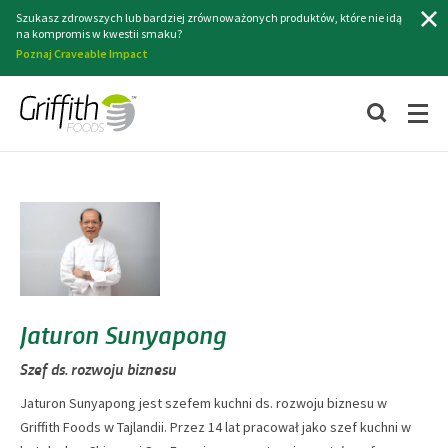
Szukaj
Szukasz zdrowszych lub bardziej zrównoważonych produktów, które nie idą
na kompromis w kwestii smaku?
Poznaj Craveable Impact
Jaturon Sunyapong
Szef ds. rozwoju biznesu
Jaturon Sunyapong jest szefem kuchni ds. rozwoju biznesu w
Griffith Foods w Tajlandii. Przez 14 lat pracował jako szef kuchni w