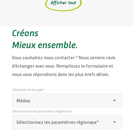
Afficher tout
Créons
Mieux ensemble.
Vous souhaitez nous contacter ? Nous serions ravis
d’échanger avec vous. Remplissez le formulaire et
nous vous répondrons dans les plus brefs délais.
Sélectionner le sujet*
*
Sélectionner le sujet*
"
Médias
*
Sélectionnez les paramètres régionaux*
"
*
Sélectionnez les paramètres régionaux*
Sélectionnez les paramètres régionaux*
indique
les