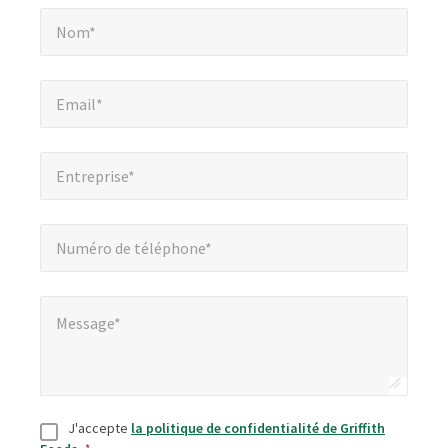
Nom*
*
champs
Nom*
obligatoires
Email*
*
Email*
Entreprise*
*
Entreprise*
Numéro de téléphone*
*
Numéro de téléphone*
Message*
*
Message*
Consentement
*
J'accepte
la politique de confidentialité de Griffith