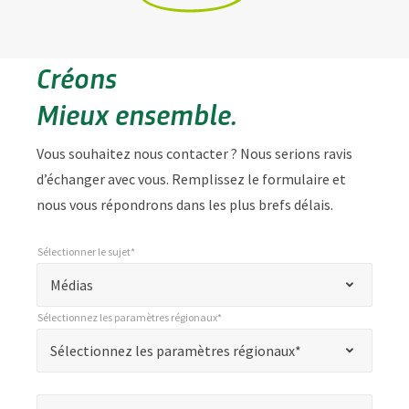
Créons
Mieux ensemble.
Vous souhaitez nous contacter ? Nous serions ravis
d’échanger avec vous. Remplissez le formulaire et
nous vous répondrons dans les plus brefs délais.
Sélectionner le sujet*
*
Sélectionner le sujet*
"
Médias
*
Sélectionnez les paramètres régionaux*
"
*
Sélectionnez les paramètres régionaux*
Sélectionnez les paramètres régionaux*
indique
les
Nom*
*
champs