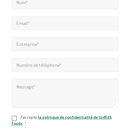
Nom*
obligatoires
Email*
*
Email*
Entreprise*
*
Entreprise*
Numéro de téléphone*
*
Numéro de téléphone*
Message*
*
Message*
Consentement
*
J'accepte
la politique de confidentialité de Griffith
Foods
.
*