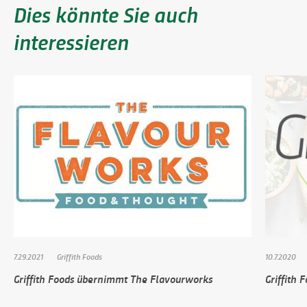
Dies könnte Sie auch
interessieren
7.29.2021
Griffith Foods
10.7.2020
Griffith Foods übernimmt The Flavourworks
Griffith 