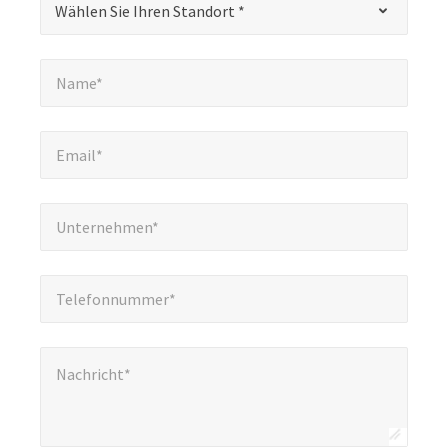
Wählen Sie Ihren Standort *
kennzeichnet
Pflichtfelder
Name*
*
Name*
Email*
*
Email*
Unternehmen*
*
Unternehmen*
Telefonnummer*
*
Telefonnummer*
Nachricht*
*
Nachricht*