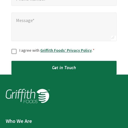
Message*
*
Message*
Consent
*
I agree with
Griffith Foods’ Privacy Policy
.
*
Get in Touch
Who We Are