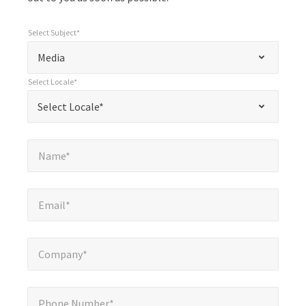
Select Subject*
*
Select Subject*
"
"
*
Media
indicates
Select Locale*
required
*
Select Locale*
Select Locale*
fields
Name*
*
Name*
Email*
*
Email*
Company*
*
Company*
Phone Number*
*
Phone Number*