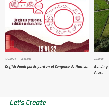
7.30.2026
cpedraza
7.9.2026
Griffith Foods participará en el Congreso de Nutrici...
Building
Pica...
Let's Create