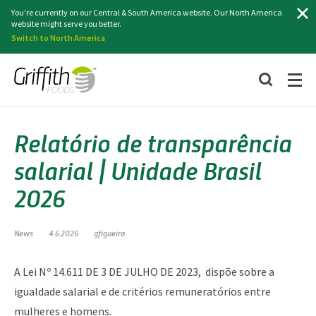
Search
You're currently on our Central & South America website. Our North America
website might serve you better.
Switch to North America
Relatório de transparência
salarial | Unidade Brasil
2026
News
4.6.2026
gfigueira
A Lei Nº 14.611 DE 3 DE JULHO DE 2023, dispõe sobre a
igualdade salarial e de critérios remuneratórios entre
mulheres e homens.