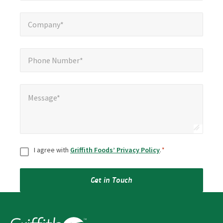
Company*
*
Company*
Phone Number*
*
Phone Number*
Message*
*
Message*
Consent
*
I agree with
Griffith Foods’ Privacy Policy
.
*
Get in Touch