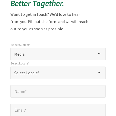
Better Together.
Want to get in touch? We’d love to hear
from you. Fill out the form and we will reach
out to you as soon as possible.
Select Subject*
*
Select Subject*
"
"
*
Media
indicates
Select Locale*
required
*
Select Locale*
Select Locale*
fields
Name*
*
Name*
Email*
*
Email*