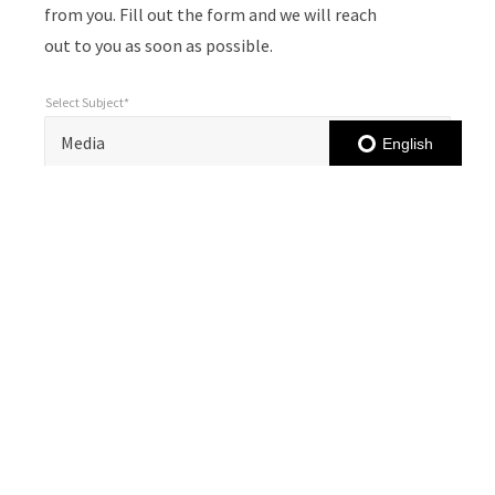
from you. Fill out the form and we will reach
out to you as soon as possible.
Select Subject*
*
Select Subject*
"
"
*
Media
English
indicates
Select Locale*
required
*
Select Locale*
Select Locale*
fields
Name*
*
Name*
Email*
*
Email*
Company*
*
Company*