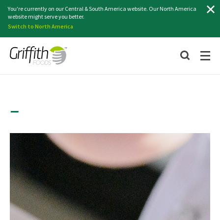
Search
You're currently on our Central & South America website. Our North America
website might serve you better.
Switch to North America
–