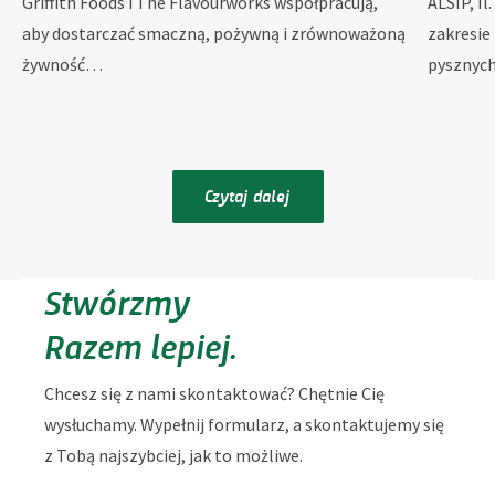
Griffith Foods i The Flavourworks współpracują,
ALSIP, Il
aby dostarczać smaczną, pożywną i zrównoważoną
zakresie
żywność…
pysznyc
Czytaj dalej
Stwórzmy
Razem lepiej.
Chcesz się z nami skontaktować? Chętnie Cię
wysłuchamy. Wypełnij formularz, a skontaktujemy się
z Tobą najszybciej, jak to możliwe.