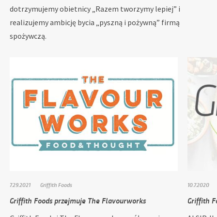
dotrzymujemy obietnicy „Razem tworzymy lepiej” i
realizujemy ambicję bycia „pyszną i pożywną” firmą
spożywczą.
7.29.2021
Griffith Foods
10.7.2020
Griffith Foods przejmuje The Flavourworks
Griffith 