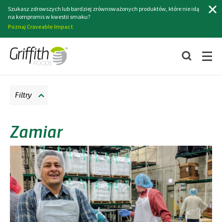
Szukaj
Szukasz zdrowszych lub bardziej zrównoważonych produktów, które nie idą
na kompromis w kwestii smaku?
Poznaj Craveable Impact
Filtry
Zamiar