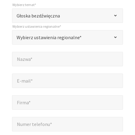
Wybierz temat*
*
Wybierz temat*
„
Głoska bezdźwięczna
*
Wybierz ustawienia regionalne*
”
*
Wybierz ustawienia regionalne*
Wybierz ustawienia regionalne*
oznacza
pola
Nazwa*
*
wymagane
Nazwa*
E-mail*
*
E-mail*
Firma*
*
Firma*
Numer telefonu*
*
Numer telefonu*