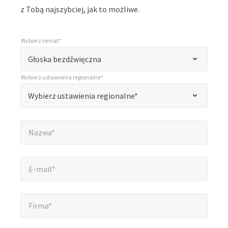
z Tobą najszybciej, jak to możliwe.
Wybierz temat*
*
Wybierz temat*
„
Głoska bezdźwięczna
*
Wybierz ustawienia regionalne*
”
*
Wybierz ustawienia regionalne*
Wybierz ustawienia regionalne*
oznacza
pola
Nazwa*
*
wymagane
Nazwa*
E-mail*
*
E-mail*
Firma*
*
Firma*