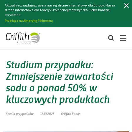
Szukaj
Aktualnie znajdujesz się na naszej stronie internetowej dla Europy. Nasza
strona internetowa dla Ameryki Północnej może być dla Ciebie bardziej
przydatna.
Przełącz na Amerykę Północną
Studium przypadku:
Zmniejszenie zawartości
sodu o ponad 50% w
kluczowych produktach
Studia przypadków
12.19.2025
Griffith Foods