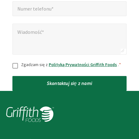
Numer telefonu*
*
Numer telefonu*
Wiadomość*
*
Wiadomość*
Zgoda
*
Zgadzam się z
Polityką Prywatności Griffith Foods
.
*
Skontaktuj się z nami