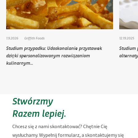
1.9.2026
Griffith Foods
12.19.2025
Studium przypadku: Udoskonalanie przystawek
Studium 
dzięki spersonalizowanym rozwiązaniom
alternat
kulinarnym...
Stwórzmy
Razem lepiej.
Chcesz się z nami skontaktować? Chętnie Cię
wysłuchamy. Wypełnij formularz, a skontaktujemy się