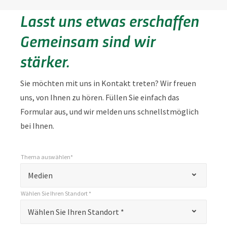
Lasst uns etwas erschaffen
Gemeinsam sind wir
stärker.
Sie möchten mit uns in Kontakt treten? Wir freuen
uns, von Ihnen zu hören. Füllen Sie einfach das
Formular aus, und wir melden uns schnellstmöglich
bei Ihnen.
Thema auswählen*
*
Thema auswählen*
"
Medien
*
Wählen Sie Ihren Standort *
"
*
Wählen Sie Ihren Standort *
Wählen Sie Ihren Standort *
kennzeichnet
Pflichtfelder