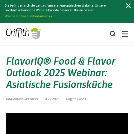
Suchen
Sie befinden sich derzeit auf unserer europäischen Website. Unsere
nordamerikanische Website könnte besser zu Ihnen passen.
Wechseln Sie zu Nordamerika.
FlavorIQ® Food & Flavor
Outlook 2025 Webinar:
Asiatische Fusionsküche
On-Demand-Webinare
4.22.2025
Griffith Foods