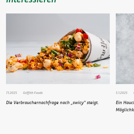
7.1.2025
Griffith Foods
5.1.2025
Die Verbrauchernachfrage nach „swicy“ steigt.
Ein Hauc
Möglichk