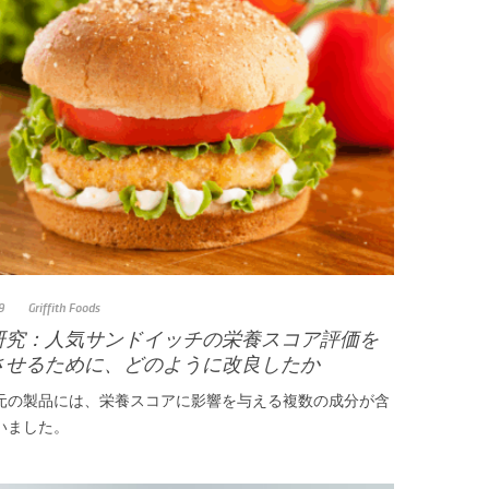
9
Griffith Foods
研究：人気サンドイッチの栄養スコア評価を
させるために、どのように改良したか
元の製品には、栄養スコアに影響を与える複数の成分が含
いました。