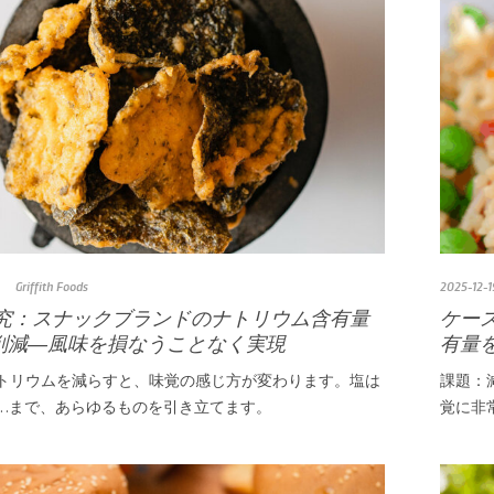
Griffith Foods
2025-12-1
究：スナックブランドのナトリウム含有量
ケー
%削減―風味を損なうことなく実現
有量を
トリウムを減らすと、味覚の感じ方が変わります。塩は
課題：
…まで、あらゆるものを引き立てます。
覚に非