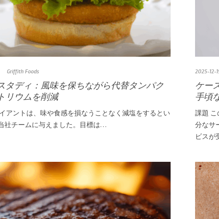
Griffith Foods
2025-12-1
スタディ：風味を保ちながら代替タンパク
ケー
トリウムを削減
手頃
ライアントは、味や食感を損なうことなく減塩をするとい
課題 
当社チームに与えました。目標は…
分なサ
ビスが受