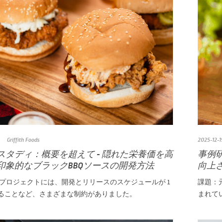
Griffith Foods
2025-12-1
スタディ：概要を超えて - 隠れた栄養価を高
事例
印象的なブラックBBQソースの開発方法
向上
のプロジェクトには、開発とリリースのスケジュールが 1
課題：
ることなど、さまざまな制約がありました。
まれて