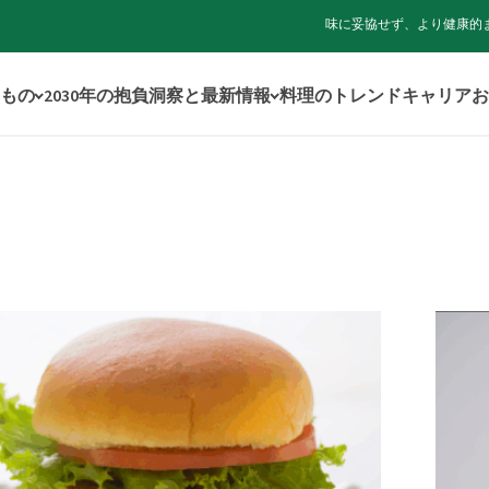
味に妥協せず、より健康的
もの
2030年の抱負
洞察と最新情報
料理のトレンド
キャリア
お