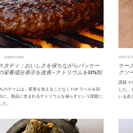
Griffith Foods
2025-12-1
スタディ：おいしさを保ちながらパッケー
ケー
の栄養成分表示を改善 - ナトリウムを33%削
クソ
課題 
たちのチームは、変更を加えることなく FOP ラベルを回
した。
めに、製品に含まれるナトリウムを減らすという課題に
いる高
した。