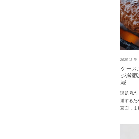
2025-12-19
ケース
ジ前面
減
課題 私
避するた
直面しま