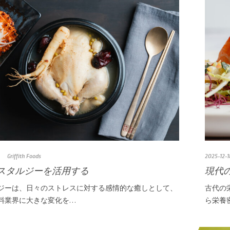
Griffith Foods
2025-12-1
スタルジーを活用する
現代
ジーは、日々のストレスに対する感情的な癒しとして、
古代の
料業界に大きな変化を…
ら栄養