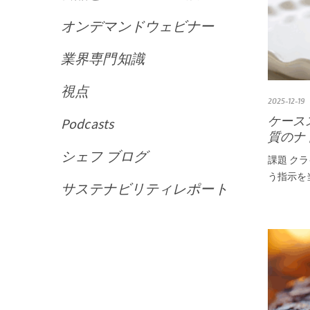
オンデマンドウェビナー
業界専門知識
視点
2025-12-19
ケース
Podcasts
質のナ
シェフ ブログ
課題 ク
う指示を
サステナビリティレポート