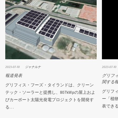
2023-07-10
ジャナルナ
2023-07-10
報道発表
グリフ
関する
グリフィス・フーズ・タイランドは、クリーン
グリフ
テック・ソーラーと提携し、807kWpの屋上およ
ー「植
びカーポート太陽光発電プロジェクトを開発す
表でき
る…