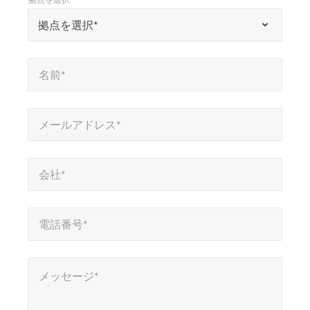
」
*
拠点を選択*
拠点を選択*
は
必
名前*
*
須
名前*
項
目
メールアドレス*
*
を
メールアドレス*
示
会社*
*
し
会社*
ま
す
電話番号*
*
電話番号*
メッセージ*
*
メッセージ*