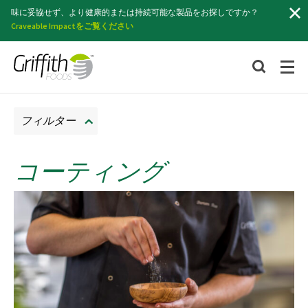
索
味に妥協せず、より健康的または持続可能な製品をお探しですか？
Craveable Impactをご覧ください
フィルター
コーティング