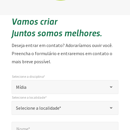
Vamos criar
Juntos somos melhores.
Deseja entrar em contato? Adoraríamos ouvir você.
Preencha o formulário e entraremos em contato o
mais breve possível.
Selecione a disciplina*
*
Selecione a disciplina*
"
Mídia
*
Selecione a localidade*
"
*
Selecione a localidade*
Selecione a localidade*
indica
campos
Nome*
*
obrigatórios
Nome*