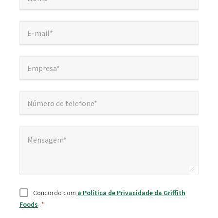
E-mail*
*
E-mail*
Empresa*
*
Empresa*
Número de telefone*
*
Número de telefone*
Mensagem*
Mensagem*
Consentimento
*
Concordo com
a Política de Privacidade da Griffith
Foods
.
*