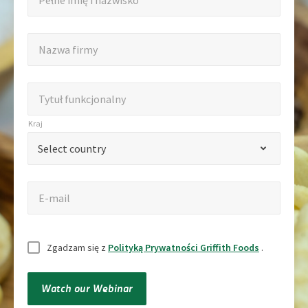
Pełne imię i nazwisko
imię
*
”
i
Nazwa
Nazwa firmy
oznacza
nazwisko
firmy
pola
wymagane
Tytuł
Tytuł funkcjonalny
funkcjonalny
Kraj
Kraj
*
Select country
E-
E-mail
mail
Nieuprawny
Zgadzam się z
Polityką Prywatności Griffith Foods
.
Watch our Webinar