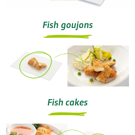
Fish goujons
Fish cakes