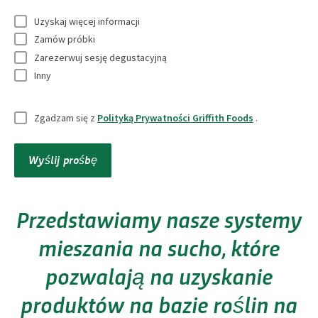
w
i
c
i
Uzyskaj więcej informacji
y
s
j
l
Zamów próbki
m
k
o
Zarezerwuj sesję degustacyjną
*
a
o
n
Inny
g
*
a
a
N
l
Zgadzam się z
Polityką Prywatności Griffith Foods
.
n
i
n
e
e
y
Wyślij prośbę
u
*
p
r
Przedstawiamy nasze systemy
a
mieszania na sucho, które
w
pozwalają na uzyskanie
n
y
produktów na bazie roślin na
*