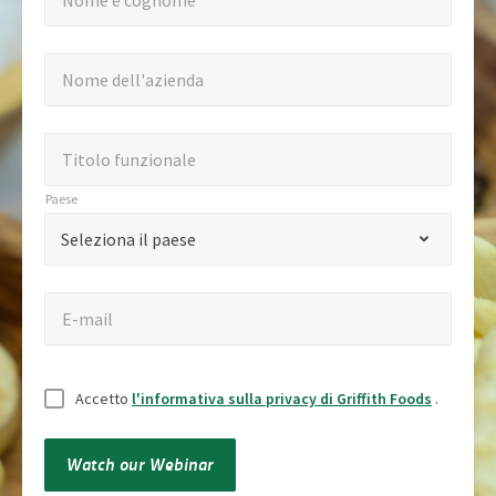
Nome e cognome
e
*
"
cognome
Nome
Nome dell'azienda
indica
dell'azienda
i
campi
Titolo
Titolo funzionale
obbligatori
funzionale
Paese
Paese
*
Seleziona il paese
E-
E-mail
mail
Senza
Accetto
l'informativa sulla privacy di Griffith Foods
.
titolo
Watch our Webinar