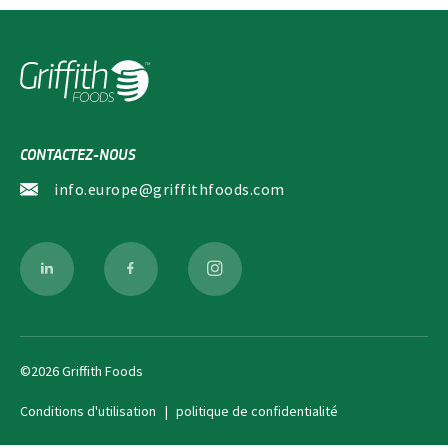
o
i
r
e
s
CONTACTEZ-NOUS
info.europe@griffithfoods.com
©2026 Griffith Foods
Conditions d'utilisation
politique de confidentialité