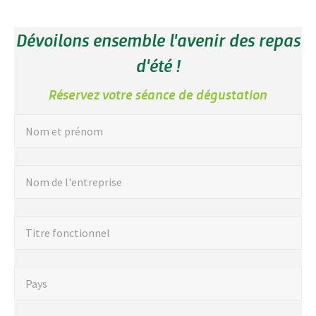
Dévoilons ensemble l'avenir des repas
d'été !
Réservez votre séance de dégustation
"
N
Nom et prénom
o
*
"
m
N
Nom de l'entreprise
i
e
o
n
t
m
d
p
T
Titre fonctionnel
d
i
r
i
e
q
é
t
l
P
u
n
Pays
r
'
a
e
o
e
e
y