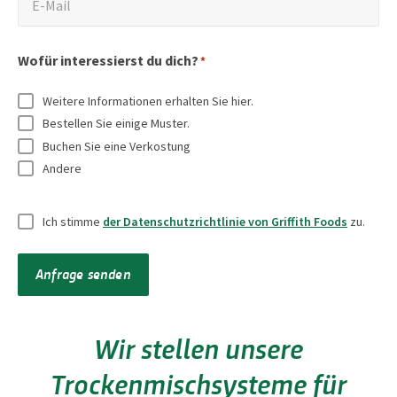
i
E-Mail
d
h
e
o
-
r
*
n
r
n
M
m
Wofür interessierst du dich?
e
N
*
s
a
a
t
a
t
i
Weitere Informationen erhalten Sie hier.
*
P
m
i
l
Bestellen Sie einige Muster.
f
e
t
Buchen Sie eine Verkostung
*
l
*
e
Andere
i
l
c
O
*
Ich stimme
der Datenschutzrichtlinie von Griffith Foods
zu.
h
h
t
n
Anfrage senden
f
e
e
T
l
i
Wir stellen unsere
d
t
Trockenmischsysteme für
e
e