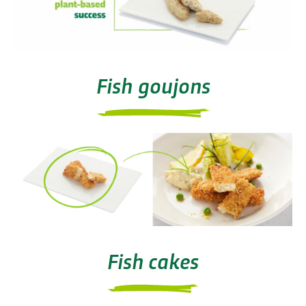
Fish goujons
Fish cakes