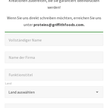
Kreationen zubereiten, die Sie garantiert beeindrucken
werden!
Wenn Sie uns direkt schreiben möchten, erreichen Sie uns
unter
proteins@griffithfoods.com.
"
V
Vollständiger Name
o
*
"
l
N
Name der Firma
k
l
a
e
s
m
n
t
F
Funktionstitel
e
n
ä
u
d
Land
z
n
n
e
L
e
d
Land auswählen
k
r
a
i
i
t
F
n
c
g
i
E